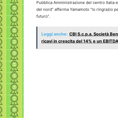
Pubblica Amministrazione del centro Italia e
del nord” afferma Yamamoto “lo ringrazio pe
futuro”.
Leggi anche:
CBI S.c.p.a. Società Ben
ricavi in crescita del 14% e un EBITD