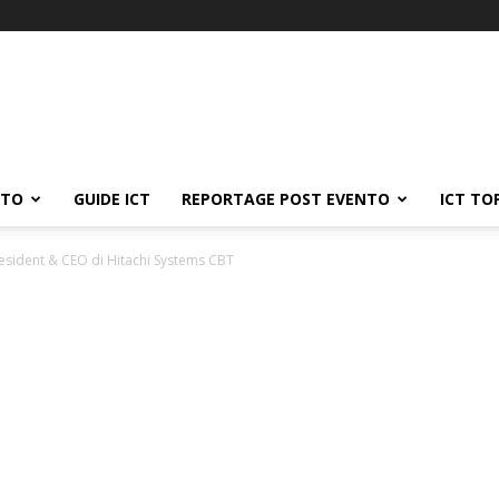
ATO
GUIDE ICT
REPORTAGE POST EVENTO
ICT TO
sident & CEO di Hitachi Systems CBT