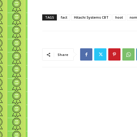
TAGS
fact
Hitachi Systems CBT
hoot
nom
Share