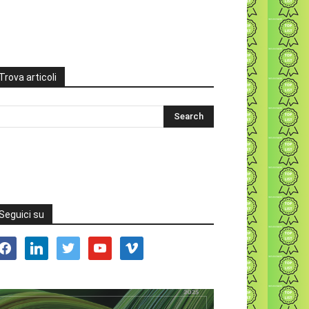
Trova articoli
Seguici su
acebook
linkedin
twitter
youtube
vimeo