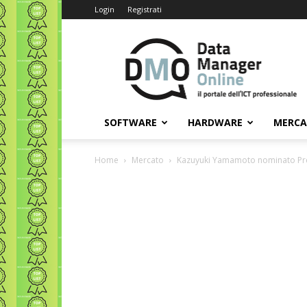
Login
Registrati
Data
Manager
Online
SOFTWARE
HARDWARE
MERC
Home
Mercato
Kazuyuki Yamamoto nominato Pre