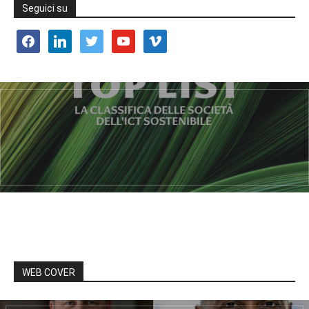
Seguici su
facebook
linkedin
twitter
youtube
vimeo
WEB COVER