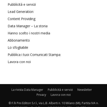
Pubblicità e servizi
Lead Generation
Content Providing
Data Manager – La storia
Hanno scelto i nostri media
Abbonamento
Lo sfogliabile
Pubblica i tuoi Comunicati Stampa
Lavora con noi
La rivista Data Manager
Pubblicità e servizi
Newsletter
Privacy
Lavora con noi
© F.lli Pini Editori S.r.l., via L.B. Alberti n. 10 Milano (MI), Partita IVA n.