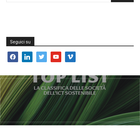
Seguici su
facebook
linkedin
twitter
youtube
vimeo