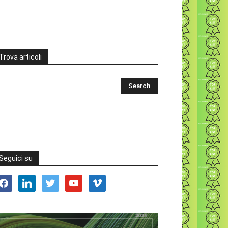
Trova articoli
Seguici su
acebook
linkedin
twitter
youtube
vimeo