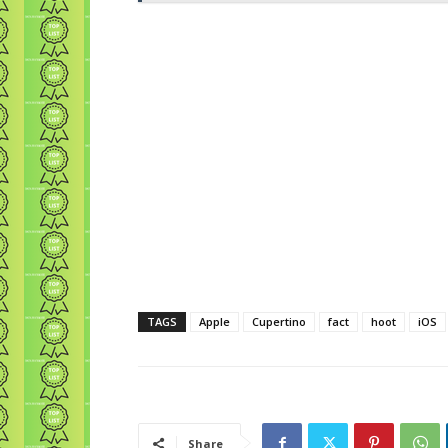
TAGS
Apple
Cupertino
fact
hoot
iOS
Share