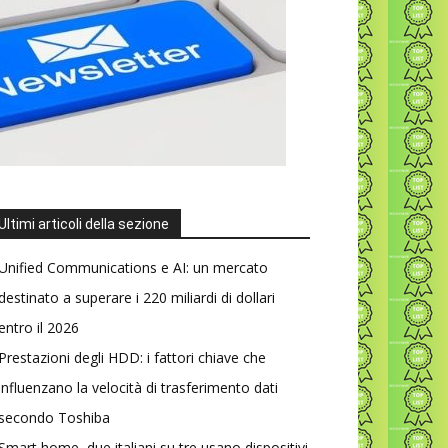
Ultimi articoli della sezione
Unified Communications e AI: un mercato
destinato a superare i 220 miliardi di dollari
entro il 2026
Prestazioni degli HDD: i fattori chiave che
influenzano la velocità di trasferimento dati
secondo Toshiba
Smart home, due italiani su tre usano dispositivi