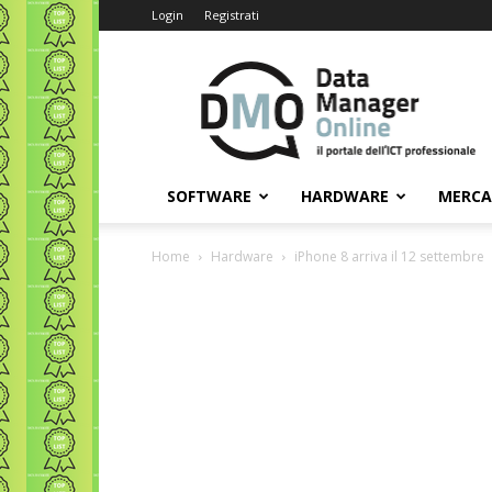
Login
Registrati
Data
Manager
Online
SOFTWARE
HARDWARE
MERC
Home
Hardware
iPhone 8 arriva il 12 settembre