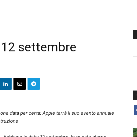
l 12 settembre
f
zione data per certa: Apple terrà il suo evento annuale
struzione
Abbiamo la data: 12 settembre. In questo giorno