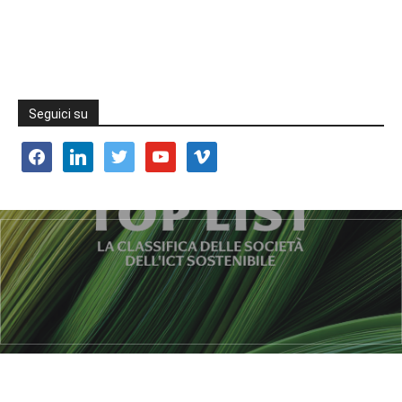
Seguici su
facebook
linkedin
twitter
youtube
vimeo