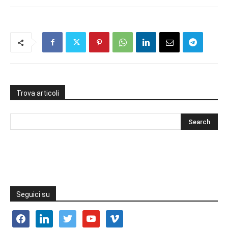
Trova articoli
Seguici su
facebook
linkedin
twitter
youtube
vimeo