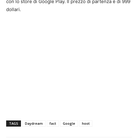
con lo store di Google Play. Il prezzo di partenza è di 999
dollari.
TAGS
Daydream
fact
Google
hoot