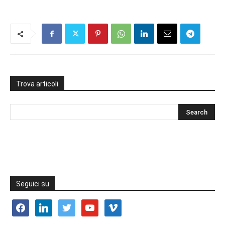
Trova articoli
Seguici su
facebook
linkedin
twitter
youtube
vimeo