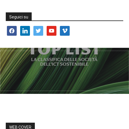
Seguici su
facebook
linkedin
twitter
youtube
vimeo
WEB COVER