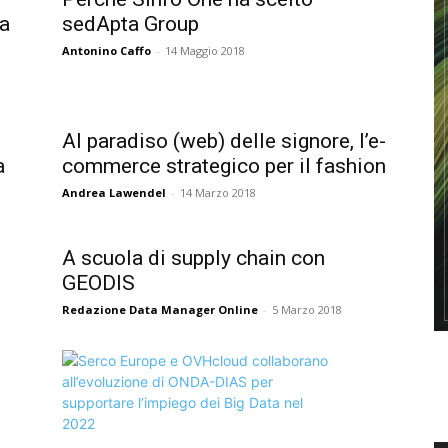
va
sedApta Group
Antonino Caffo
-
14 Maggio 2018
Al paradiso (web) delle signore, l’e-
a
commerce strategico per il fashion
Andrea Lawendel
-
14 Marzo 2018
A scuola di supply chain con
GEODIS
Redazione Data Manager Online
-
5 Marzo 2018