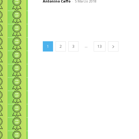
Antonino Caffo
-
5 Marzo 2018
...
1
2
3
13