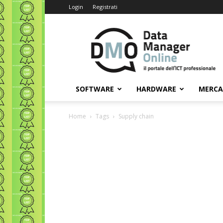
Login
Registrati
Data
Manager
Online
SOFTWARE
HARDWARE
MERC
Home
Tags
Supply chain