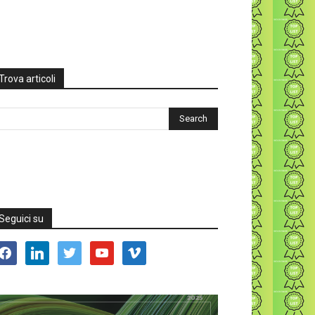
Trova articoli
Seguici su
acebook
linkedin
twitter
youtube
vimeo