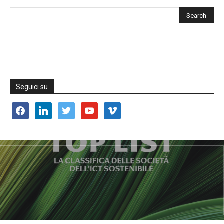
Seguici su
facebook
linkedin
twitter
youtube
vimeo