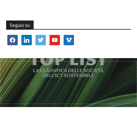
Seguici su
facebook
linkedin
twitter
youtube
vimeo