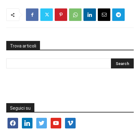
Trova articoli
Seguici su
facebook
linkedin
twitter
youtube
vimeo