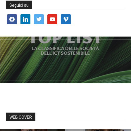
Seguici su
facebook
linkedin
twitter
youtube
vimeo
WEB COVER