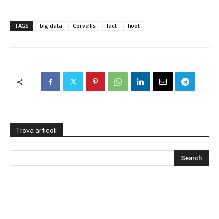
TAGS
big data
Corvallis
fact
hoot
Trova articoli