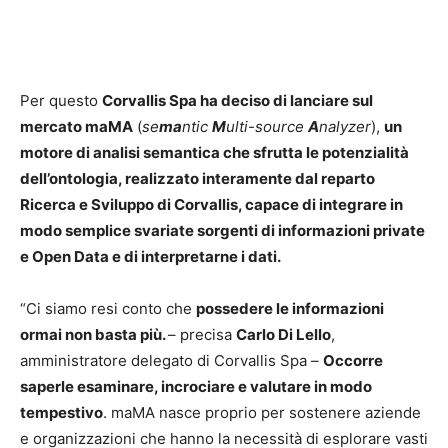
Per questo
Corvallis Spa ha deciso di lanciare sul
mercato maMA
(
se
ma
ntic
M
ulti-source
A
nalyzer
),
un
motore di analisi semantica
che sfrutta le potenzialità
dell’ontologia
, realizzato interamente dal reparto
Ricerca e Sviluppo di Corvallis, capace di integrare in
modo semplice svariate sorgenti di informazioni private
e Open Data e di interpretarne i dati.
“Ci siamo resi conto che
possedere le informazioni
ormai non basta più.
– precisa
Carlo Di Lello
,
amministratore delegato di Corvallis Spa –
Occorre
saperle esaminare, incrociare e valutare in modo
tempestivo
. maMA nasce proprio per sostenere aziende
e organizzazioni che hanno la necessità di esplorare vasti