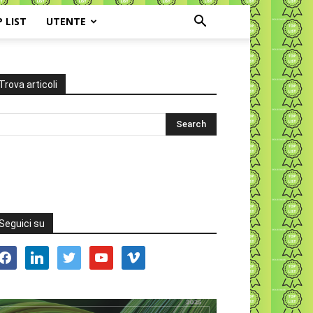
P LIST
UTENTE
Trova articoli
Seguici su
acebook
linkedin
twitter
youtube
vimeo