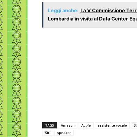
Leggi anche:
La V Commissione Territ
Lombardia in visita al Data Center Eq
TAGS
Amazon
Apple
assistente vocale
B
Siri
speaker