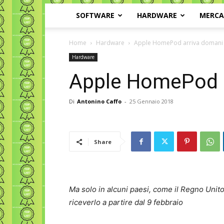
SOFTWARE
HARDWARE
MERC
Home
Hardware
Apple HomePod arriva domani
Hardware
Apple HomePod a
Di
Antonino Caffo
-
25 Gennaio 2018
Share
Ma solo in alcuni paesi, come il Regno Unito
riceverlo a partire dal 9 febbraio