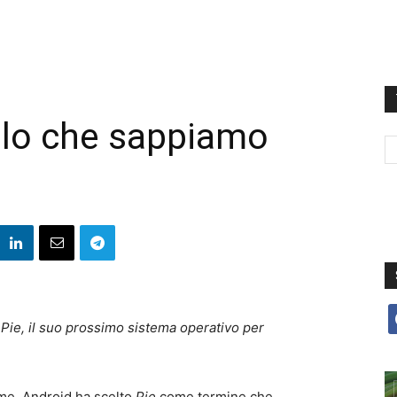
llo che sappiamo
f
Pie, il suo prossimo sistema operativo per
ome. Android ha scelto
Pie
come termine che