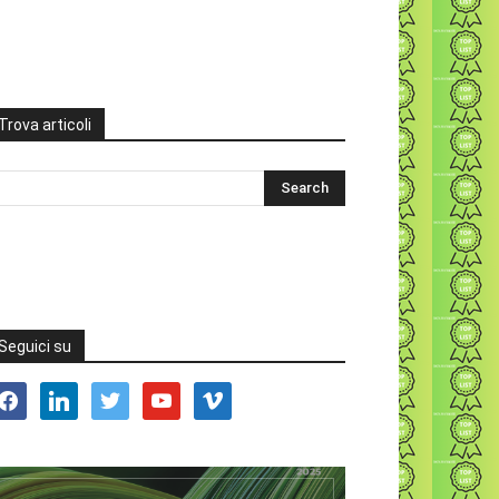
Trova articoli
Seguici su
acebook
linkedin
twitter
youtube
vimeo