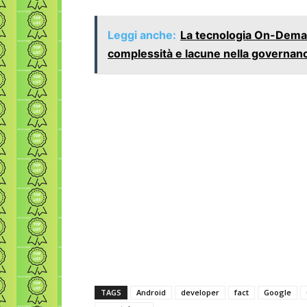
Leggi anche:
La tecnologia On-Deman
complessità e lacune nella governan
TAGS
Android
developer
fact
Google