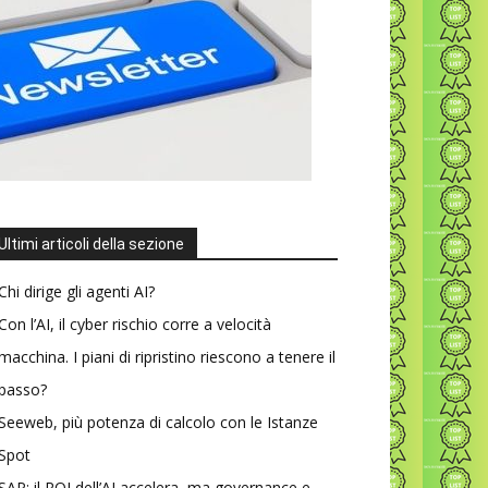
Ultimi articoli della sezione
Chi dirige gli agenti AI?
Con l’AI, il cyber rischio corre a velocità
macchina. I piani di ripristino riescono a tenere il
passo?
Seeweb, più potenza di calcolo con le Istanze
Spot
SAP: il ROI dell’AI accelera, ma governance e