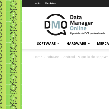
Login
Registrati
Data
Manager
Online
SOFTWARE
HARDWARE
MERC
Home
Software
Android P 9: quello che sappiam