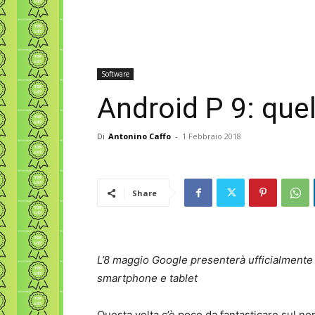
Software
Android P 9: que
Di
Antonino Caffo
-
1 Febbraio 2018
Share
L’8 maggio Google presenterà ufficialmente 
smartphone e tablet
Questa volta c’è poco da fantasticare sul n