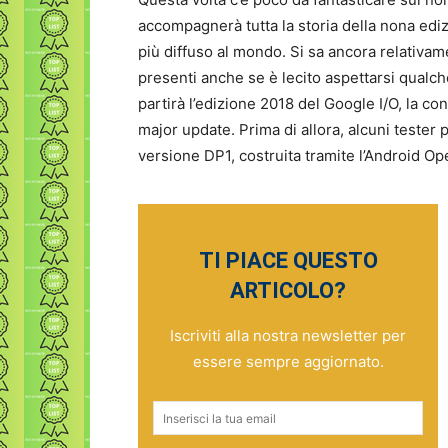
accompagnerà tutta la storia della nona edi
più diffuso al mondo. Si sa ancora relativam
presenti anche se è lecito aspettarsi qualc
partirà l’edizione 2018 del Google I/O, la co
major update. Prima di allora, alcuni tester p
versione DP1, costruita tramite l’Android 
TI PIACE QUESTO
ARTICOLO?
Iscriviti alla nostra newsletter per
essere sempre aggiornato.