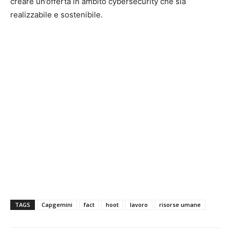
creare un’offerta in ambito cybersecurity che sia
realizzabile e sostenibile.
TAGS
Capgemini
fact
hoot
lavoro
risorse umane