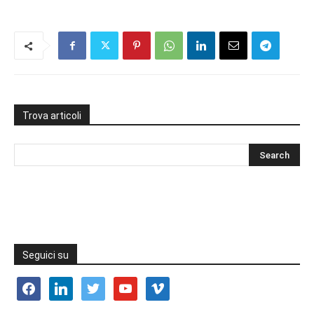
Trova articoli
Seguici su
facebook
linkedin
twitter
youtube
vimeo