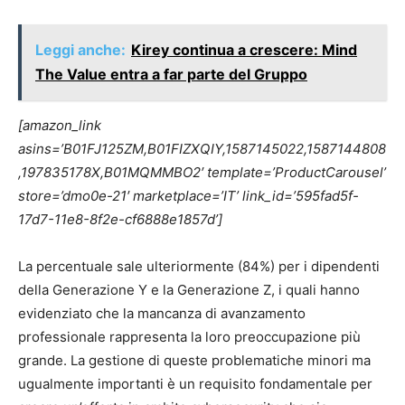
Leggi anche:
Kirey continua a crescere: Mind
The Value entra a far parte del Gruppo
[amazon_link
asins=’B01FJ125ZM,B01FIZXQIY,1587145022,1587144808
,197835178X,B01MQMMBO2′ template=’ProductCarousel’
store=’dmo0e-21′ marketplace=’IT’ link_id=’595fad5f-
17d7-11e8-8f2e-cf6888e1857d’]
La percentuale sale ulteriormente (84%) per i dipendenti
della Generazione Y e la Generazione Z, i quali hanno
evidenziato che la mancanza di avanzamento
professionale rappresenta la loro preoccupazione più
grande. La gestione di queste problematiche minori ma
ugualmente importanti è un requisito fondamentale per