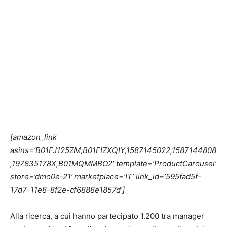
[amazon_link
asins=’B01FJ125ZM,B01FIZXQIY,1587145022,1587144808
,197835178X,B01MQMMBO2′ template=’ProductCarousel’
store=’dmo0e-21′ marketplace=’IT’ link_id=’595fad5f-
17d7-11e8-8f2e-cf6888e1857d’]
Alla ricerca, a cui hanno partecipato 1.200 tra manager