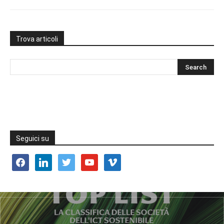
Trova articoli
Seguici su
facebook
linkedin
twitter
youtube
vimeo