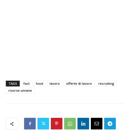
TAGS
fact
hoot
lavoro
offerte di lavoro
recruiting
risorse umane