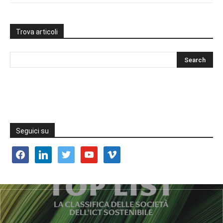
Trova articoli
Seguici su
facebook
linkedin
twitter
youtube
vimeo