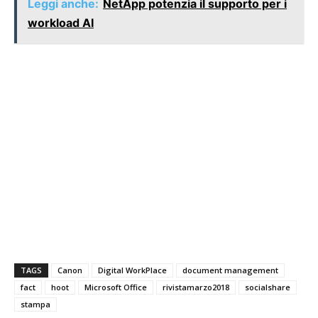
Leggi anche:
NetApp potenzia il supporto per i
workload AI
TAGS
Canon
Digital WorkPlace
document management
fact
hoot
Microsoft Office
rivistamarzo2018
socialshare
stampa