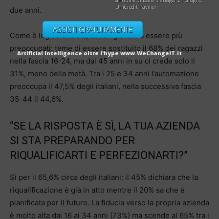
annuale di Data Manager 21 Giugno,
UniCredit Pavilion
due anni.
ASSISTI GRATUITAMENTE
Come è logico che sia, sono i giovani a essere più
preoccupati: teme di essere sostituito il 68% dei ragazzi
Artificial Intelligence oltre l'hype www.WeChangeIT.it
nella fascia 16-24, ma dai 45 anni in su ci crede solo il
31%, meno della metà. Tra i 25 e 34 anni l’automazione
preoccupa il 47,5% degli italiani, nella successiva fascia
35-44 il 44,6%.
“SE LA RISPOSTA È SÌ, LA TUA AZIENDA
SI STA PREPARANDO PER
RIQUALIFICARTI E PERFEZIONARTI?”
Si per il 65,6% circa degli italiani: il 45% dichiara che la
riqualificazione è già in atto mentre il 20% sa che è
pianificata per il futuro. La fiducia verso la propria azienda
è molto alta dai 16 ai 34 anni (73%) ma scende al 65% tra i