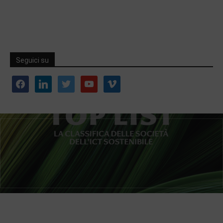
Seguici su
facebook
linkedin
twitter
youtube
vimeo