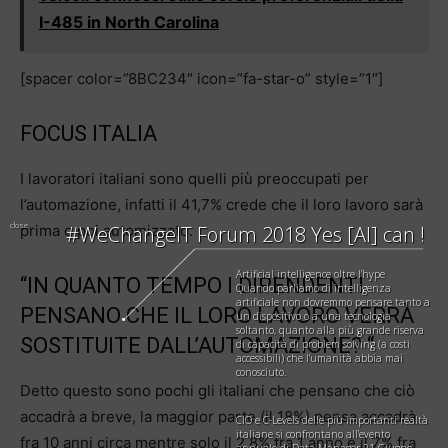
I-485 in North Carolina
[spacer color=”8BC234″ icon=”fa-star-o” style=”1″]
FOCUS ITALIA
I lavoratori italiani sono quelli più preoccupati per
l’automazione, infatti il 41,7% crede che il loro lavoro sarà
close
prima o poi automizzato.
#WeChangeIT Forum 2018 Yes [AI] can !
Artificial intelligence oltre l’hype
“IN QUANTO TEMPO I DIPENDENTI
Quando parliamo di intelligenza
artificiale non dovremmo pensare tanto a
PENSANO CHE IL LORO LAVORO VERRÀ
un dispositivo o a una tecnologia
soltanto, quanto alla più grande riserva
SOSTITUITE DALL’AUTOMAZIONE? “
di capacità di problem solving (a costi
accessibili) che l’umanità abbia mai
conosciuto.
Detto questo sono pochi gli italiani che pensano che ciò
accadrà a breve, la maggior parte (il 18%) pensa accadrà
CIO e C-Levels delle più importanti realtà
italiane si confrontano all'evento
fra 10 anni circa mentre solo il 2,8% fra 1 anno e il 7% fra