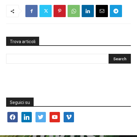
Trova articoli
Seguici su
facebook
linkedin
twitter
youtube
vimeo