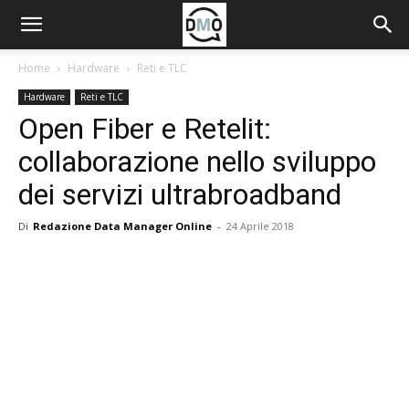
Home
Hardware
Reti e TLC
Hardware
Reti e TLC
Open Fiber e Retelit:
collaborazione nello sviluppo
dei servizi ultrabroadband
Di
Redazione Data Manager Online
-
24 Aprile 2018