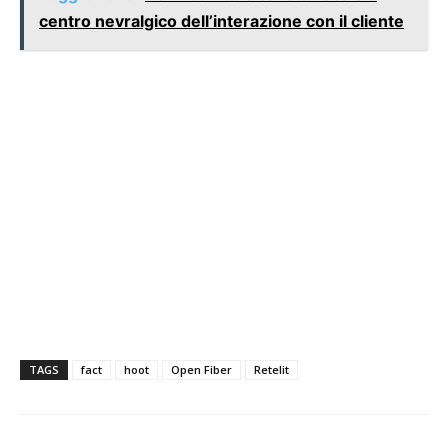
centro nevralgico dell’interazione con il cliente
TAGS
fact
hoot
Open Fiber
Retelit