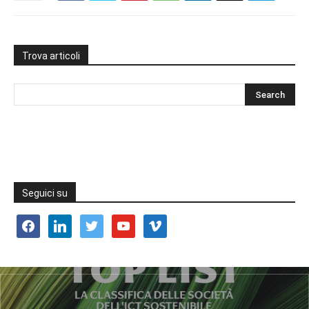
Trova articoli
Seguici su
facebook
linkedin
twitter
youtube
vimeo