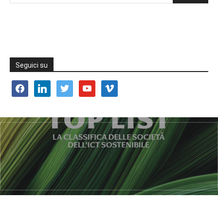
Seguici su
facebook
linkedin
twitter
youtube
vimeo