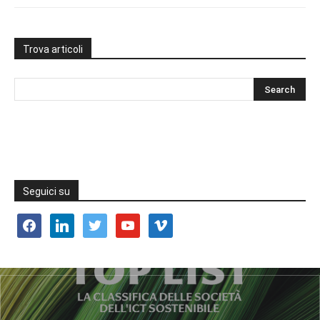
Trova articoli
Seguici su
facebook
linkedin
twitter
youtube
vimeo