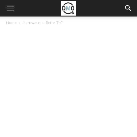
Home
Hardware
Reti e TLC