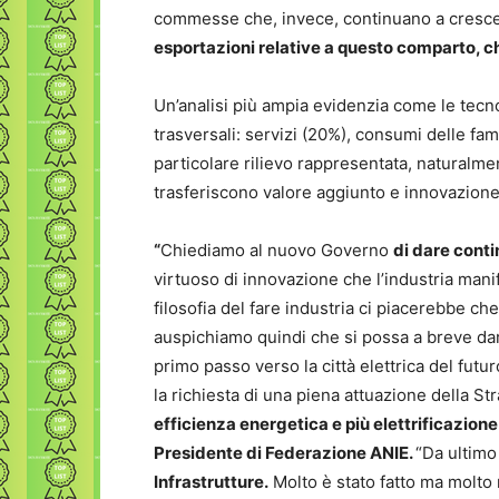
commesse che, invece, continuano a cresc
esportazioni relative a questo comparto, ch
Un’analisi più ampia evidenzia come le tecno
trasversali: servizi (20%), consumi delle fam
particolare rilievo rappresentata, naturalme
trasferiscono valore aggiunto e innovazione
“
Chiediamo al nuovo Governo
di dare conti
virtuoso di innovazione che l’industria mani
filosofia del fare industria ci piacerebbe c
auspichiamo quindi che si possa a breve da
primo passo verso la città elettrica del futu
la richiesta di una piena attuazione della S
efficienza energetica e più elettrificazio
Presidente di Federazione ANIE.
“Da ultimo 
Infrastrutture.
Molto è stato fatto ma molto r