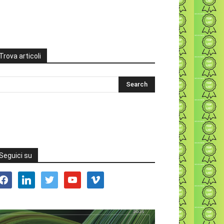
Trova articoli
Seguici su
acebook
linkedin
twitter
youtube
vimeo