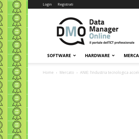
Login
Registrati
Data
Manager
Online
SOFTWARE
HARDWARE
MERC
Home
Mercato
ANIE: l’industria tecnologica acc