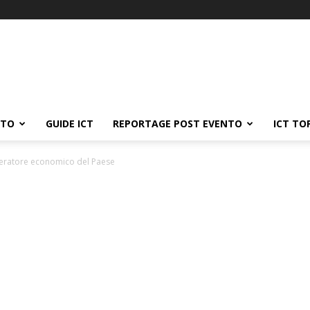
ATO
GUIDE ICT
REPORTAGE POST EVENTO
ICT TO
eleratore economico del Paese