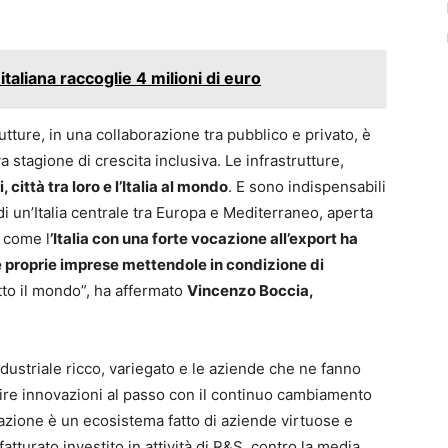
aliana raccoglie 4 milioni di euro
rutture, in una collaborazione tra pubblico e privato, è
stagione di crescita inclusiva. Le infrastrutture,
, città tra loro e l’Italia al mondo
. E sono indispensabili
 un’Italia centrale tra Europa e Mediterraneo, aperta
 come l
’Italia con una forte vocazione all’export ha
le proprie imprese mettendole in condizione di
utto il mondo”, ha affermato
Vincenzo Boccia,
ustriale ricco, variegato e le aziende che ne fanno
tire innovazioni al passo con il continuo cambiamento
iazione è un ecosistema fatto di aziende virtuose e
atturato investito in attività di R&S, contro la media