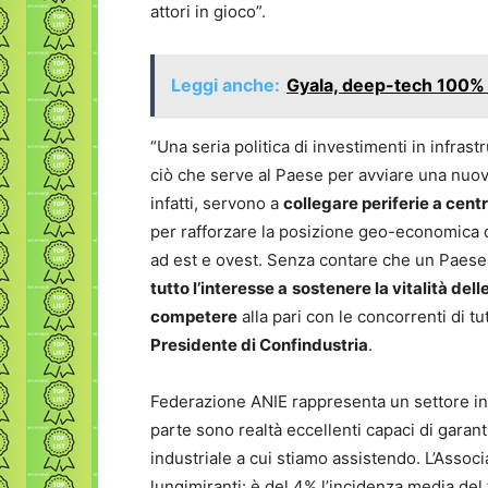
attori in gioco”.
Leggi anche:
Gyala, deep-tech 100% it
“Una seria politica di investimenti in infrast
ciò che serve al Paese per avviare una nuova 
infatti, servono a
collegare periferie a centri
per rafforzare la posizione geo-economica di
ad est e ovest. Senza contare che un Paese
tutto l’interesse a
sostenere la vitalità del
competere
alla pari con le concorrenti di t
Presidente di Confindustria
.
Federazione ANIE rappresenta un settore ind
parte sono realtà eccellenti capaci di garan
industriale a cui stiamo assistendo. L’Assoc
lungimiranti: è del 4% l’incidenza media del f