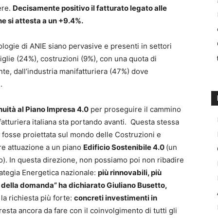
ere.
Decisamente positivo il fatturato legato alle
e si attesta a un +9.4%.
logie di ANIE siano pervasive e presenti in settori
iglie (24%), costruzioni (9%), con una quota di
nte, dall’industria manifatturiera (47%) dove
.
nuità al Piano Impresa 4.0
per proseguire il cammino
fatturiera italiana sta portando avanti. Questa stessa
he fosse proiettata sul mondo delle Costruzioni e
re attuazione a un piano
Edificio Sostenibile 4.0
(un
ro). In questa direzione, non possiamo poi non ribadire
trategia Energetica nazionale:
più rinnovabili, più
ne della domanda
” ha dichiarato Giuliano Busetto,
la richiesta più forte:
concreti investimenti in
esta ancora da fare con il coinvolgimento di tutti gli