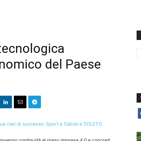
 tecnologica
onomico del Paese
f
governo continuità al piano impresa 4.0 e concreti