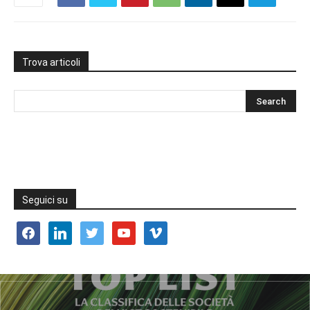
Trova articoli
Seguici su
facebook
linkedin
twitter
youtube
vimeo