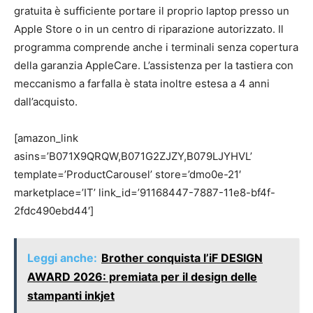
gratuita è sufficiente portare il proprio laptop presso un
Apple Store o in un centro di riparazione autorizzato. Il
programma comprende anche i terminali senza copertura
della garanzia AppleCare. L’assistenza per la tastiera con
meccanismo a farfalla è stata inoltre estesa a 4 anni
dall’acquisto.
[amazon_link
asins=’B071X9QRQW,B071G2ZJZY,B079LJYHVL’
template=’ProductCarousel’ store=’dmo0e-21′
marketplace=’IT’ link_id=’91168447-7887-11e8-bf4f-
2fdc490ebd44′]
Leggi anche:
Brother conquista l’iF DESIGN
AWARD 2026: premiata per il design delle
stampanti inkjet