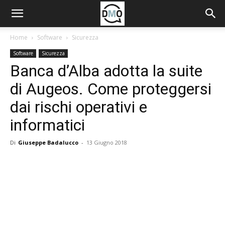
Home
Software
Sicurezza
Software
Sicurezza
Banca d’Alba adotta la suite
di Augeos. Come proteggersi
dai rischi operativi e
informatici
Di
Giuseppe Badalucco
-
13 Giugno 2018