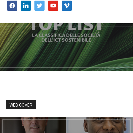
facebook
linkedin
twitter
youtube
vimeo
WEB COVER