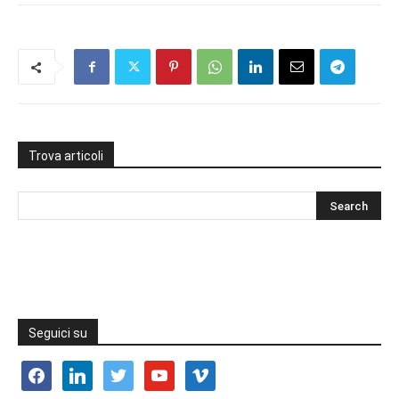
Trova articoli
Seguici su
facebook
linkedin
twitter
youtube
vimeo