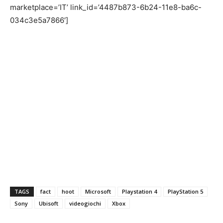
marketplace=’IT’ link_id=’4487b873-6b24-11e8-ba6c-
034c3e5a7866′]
TAGS
fact
hoot
Microsoft
Playstation 4
PlayStation 5
Sony
Ubisoft
videogiochi
Xbox