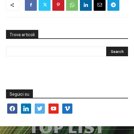
Trova articoli
Seguici su
facebook
linkedin
twitter
youtube
vimeo