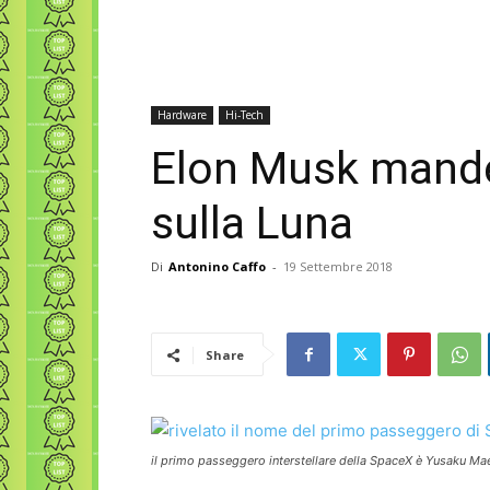
Hardware
Hi-Tech
Elon Musk mand
sulla Luna
Di
Antonino Caffo
-
19 Settembre 2018
Share
il primo passeggero interstellare della SpaceX è Yusaku M