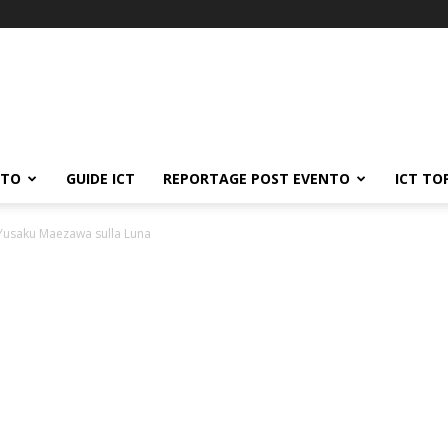
ATO
GUIDE ICT
REPORTAGE POST EVENTO
ICT TO
Yusaku Maezawa sulla Luna