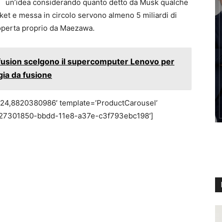
un’idea considerando quanto detto da Musk qualche
ket e messa in circolo servono almeno 5 miliardi di
coperta proprio da Maezawa.
usion scelgono il supercomputer Lenovo per
rgia da fusione
24,8820380986′ template=’ProductCarousel’
d=’27301850-bbdd-11e8-a37e-c3f793ebc198′]