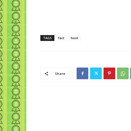
TAGS
fact
hoot
Share