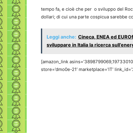
tempo fa, e cioè che per
o sviluppo del Roc
dollari; di cui una parte cospicua sarebbe 
Leggi anche:
Cineca, ENEA ed EUROf
sviluppare in Italia la ricerca sull’ene
[amazon_link asins=’3898799069,19733010
store=’dmo0e-21′ marketplace=’IT’ link_i