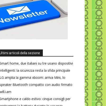
Ultimi articoli della sezione
Smart home, due italiani su tre usano dispositivi
intelligenti: la sicurezza resta la sfida principale
LG amplia la gamma xboom: arriva Mini, lo
speaker Bluetooth compatto con audio firmato
will.i.am
Smartphone e caldo estivo: cinque consigli per
proteggere la batteria durante le vacanze