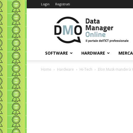
Login
Registrati
Data
Manager
Online
SOFTWARE
HARDWARE
MERC
Home
Hardware
Hi-Tech
Elon Musk manderà 