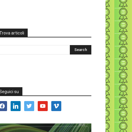
Trova articoli
Seguici su
acebook
linkedin
twitter
youtube
vimeo