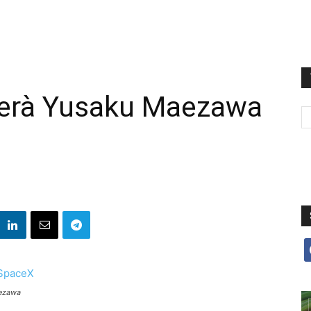
erà Yusaku Maezawa
f
aezawa