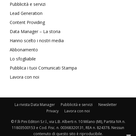
Pubblicità e servizi
Lead Generation
Content Providing
Data Manager – La storia
Hanno scelto i nostri media
Abbonamento
Lo sfogliabile
Pubblica i tuoi Comunicati Stampa
Lavora con noi
La rivista Data Manager
Pubblicità e servizi
Newsletter
Privacy
Lavora con noi
© F.lli Pini Editori S.r.l., via L.B. Alberti n. 10 Milano (MI), Partita IVA n.
11803500153 e Cod. Fisc. n. 00368320131, REA n. 824378. Nessun
contenuto di questo sito è riproducibile.