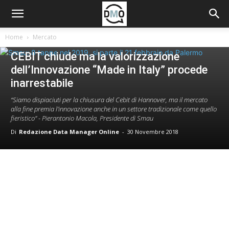
Home
Mercato
Mercato
CEBIT chiude ma la valorizzazione
dell’Innovazione “Made in Italy” procede
inarrestabile
“Siamo dispiaciuti per la chiusura del Cebit di Hannover, ma il mercato
alla fine premia l’innovazione anche in un settore tradizionale come quello
fieristico" - Pierantonio Macola, Presidente di Smau
Di
Redazione Data Manager Online
-
30 Novembre 2018