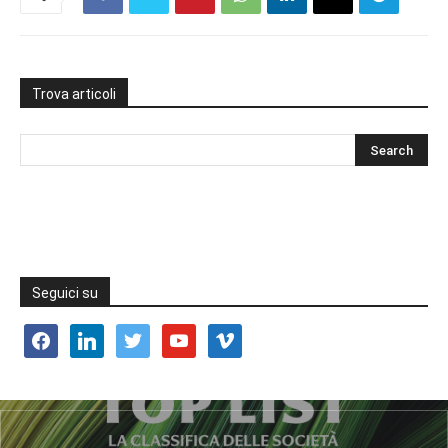
Trova articoli
Seguici su
facebook
linkedin
twitter
youtube
vimeo