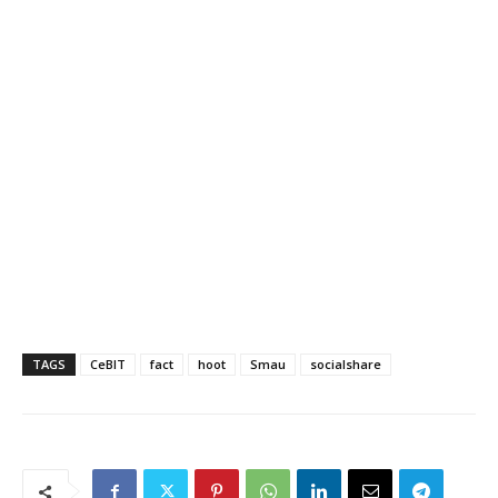
TAGS
CeBIT
fact
hoot
Smau
socialshare