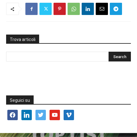
Trova articoli
Seguici su
facebook
linkedin
twitter
youtube
vimeo