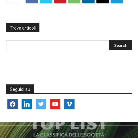
Trova articoli
Seguici su
facebook
linkedin
twitter
youtube
vimeo