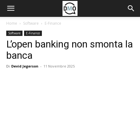
Home
Software
E-Finance
Software
E-Finance
L’open banking non smonta la
banca
Di
Devid Jegerson
-
11 Novembre 2025