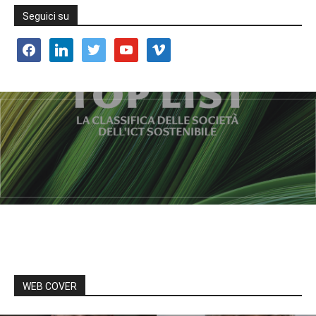
Seguici su
facebook
linkedin
twitter
youtube
vimeo
WEB COVER