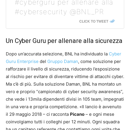
#cyberguru per allenare alla
#cybersecurity @BNL_PR
CLICK TO TWEET
Un Cyber Guru per allenare alla sicurezza
Dopo un’accurata selezione, BNL ha individuato la
Cyber
Guru Enterprise
del
Gruppo Daman
, come soluzione per
rafforzare il livello di sicurezza, riducendo l’esposizione
al rischio per evitare di diventare vittime di attacchi cyber.
Ma c’è di più. Sulla soluzione Daman, BNL ha montato un
vero e proprio “campionato di cyber security awareness”,
che vede i 13mila dipendenti divisi in 105 team, impegnati
in una vera e propria competizione. «Il lancio è avvenuto
il 29 maggio 2018 – ci racconta
Picano
– e ogni mese
coinvolgiamo tutti i colleghi per 12 minuti. Ogni squadra
ha un capitano referente che contattiamo ogni volta che