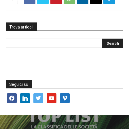
Trova articoli
Seguici su
facebook
linkedin
twitter
youtube
vimeo