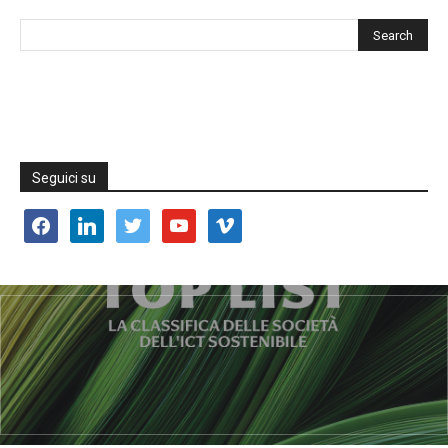
Seguici su
facebook
linkedin
twitter
youtube
vimeo