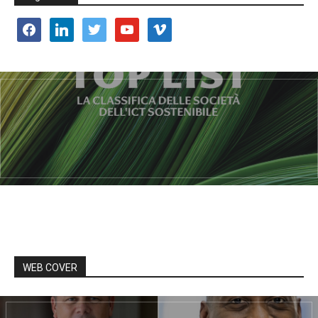
facebook
linkedin
twitter
youtube
vimeo
WEB COVER