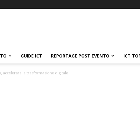
ATO
GUIDE ICT
REPORTAGE POST EVENTO
ICT TO
 accelerare la trasformazione digitale