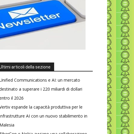
Ultimi articoli della sezione
Unified Communications e AI: un mercato
destinato a superare i 220 miliardi di dollari
entro il 2026
Vertiv espande la capacità produttiva per le
infrastrutture AI con un nuovo stabilimento in
Malesia
FiberCop e Nokia avviano una collaborazione