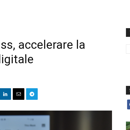
s, accelerare la
igitale
f