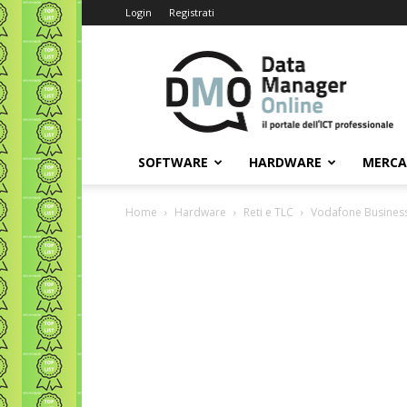
Login
Registrati
Data
Manager
Online
SOFTWARE
HARDWARE
MERC
Home
Hardware
Reti e TLC
Vodafone Business,