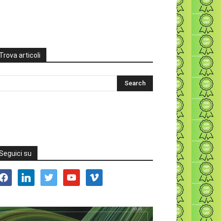
Trova articoli
Seguici su
acebook
linkedin
twitter
youtube
vimeo