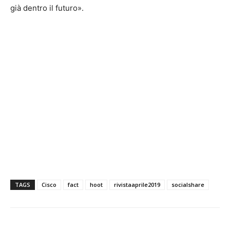
già dentro il futuro».
TAGS
Cisco
fact
hoot
rivistaaprile2019
socialshare