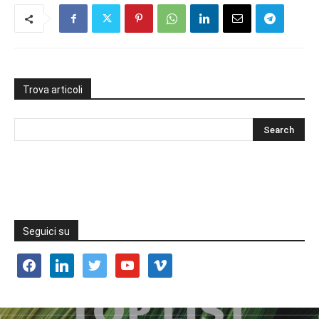
Trova articoli
Seguici su
facebook
linkedin
twitter
youtube
vimeo