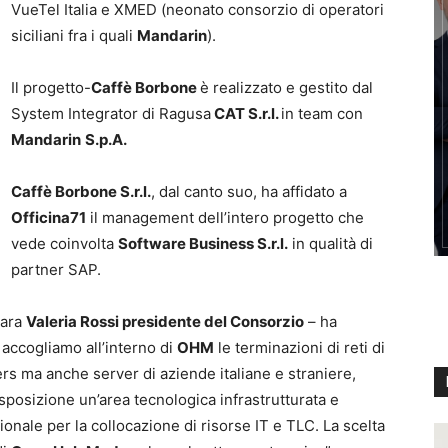
VueTel Italia e XMED (neonato consorzio di operatori
siciliani fra i quali
Mandarin
).
Il progetto-
Caffè Borbone
è realizzato e gestito dal
System Integrator di Ragusa
CAT S.r.l.
in team con
Mandarin
S.p.A.
Caffè Borbone S.r.l.
, dal canto suo, ha affidato a
Officina71
il management dell’intero progetto che
vede coinvolta
Software Business S.r.l.
in qualità di
partner SAP.
iara
Valeria Rossi presidente del Consorzio
– ha
accogliamo all’interno di
OHM
le terminazioni di reti di
rs ma anche server di aziende italiane e straniere,
isposizione un’area tecnologica infrastrutturata e
zionale per la collocazione di risorse IT e TLC. La scelta