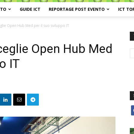
ATO
GUIDE ICT
REPORTAGE POST EVENTO
ICT TO
glie Open Hub Med per il suo sviluppo IT
ceglie Open Hub Med
o IT
f