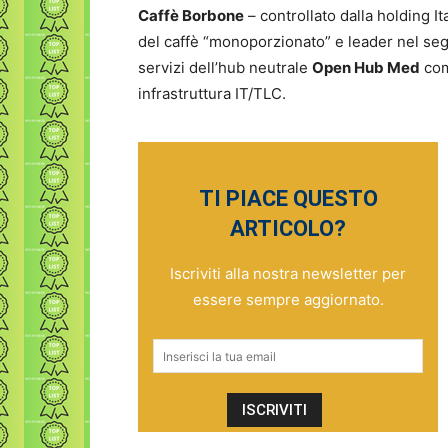
Caffè Borbone
– controllato dalla holding It
del caffè “monoporzionato” e leader nel seg
servizi dell’hub neutrale
Open Hub Med
com
infrastruttura IT/TLC.
TI PIACE QUESTO
ARTICOLO?
Iscriviti alla nostra newsletter per
essere sempre aggiornato.