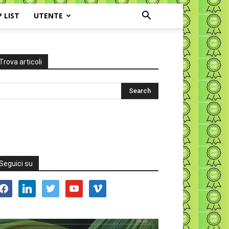
P LIST
UTENTE
Trova articoli
Seguici su
acebook
linkedin
twitter
youtube
vimeo