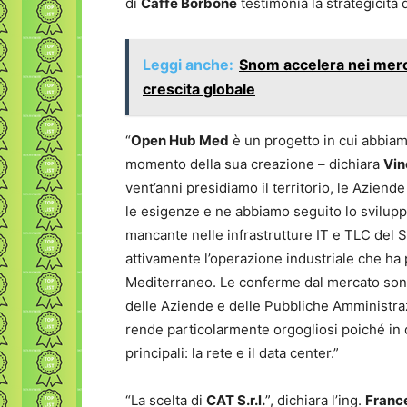
di
Caffè Borbone
testimonia la strategicità 
Leggi anche:
Snom accelera nei mercat
crescita globale
“
Open Hub Med
è un progetto in cui abbiam
momento della sua creazione – dichiara
Vin
vent’anni presidiamo il territorio, le Azie
le esigenze e ne abbiamo seguito lo sviluppo
mancante nelle infrastrutture IT e TLC del
attivamente l’operazione industriale che ha p
Mediterraneo. Le conferme dal mercato sono
delle Aziende e delle Pubbliche Amministra
rende particolarmente orgogliosi poiché in 
principali: la rete e il data center.”
“La scelta di
CAT S.r.l.
”, dichiara l’ing.
France