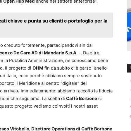
di
Open Hub Med
anche nel settore enterprise”.
i chiave e punta su clienti e portafoglio per la
o creduto fortemente, partecipandovi sin dal
cenzo De Caro AD di
Mandarin S.p.A.
-. Da oltre
nde e la Pubblica Amministrazione, ne conosciamo bene
. Il progetto di
OHM
fin da subito ci è parso l’anello
 Sud Italia, ecco perché abbiamo sempre sostenuto
ortato il Meridione al centro “digitale” del
 arrivate immediatamente: abbiamo raccolto la fiducia
zioni che seguiamo. La scelta di
Caffè Borbone
ci
questo progetto vediamo coinvolti i nostri asset
sco Vitobello, Direttore Operations di
Caffè Borbone