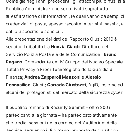
Come già negli anni precedenti, gli attacchi più diffusi alla
Pubblica Amministrazione sono rivolti soprattutto
all’esfiltrazione di informazioni, le quali vanno da semplici
credenziali di posta, spesso raccolte in termini massivi, a
dati più specifici e sensibili.
Alla presentazione dei dati del Rapporto Clusit 2019 è
seguito il dibattito tra
Nunzia Ciardi
, Direttore del
Servizio Polizia Postale e delle Comunicazioni;
Bruno
Pagano
, Comandante del IV Gruppo del Nucleo Speciale
Tutela Privacy e Frodi Tecnologiche della Guardia di
Finanza;
Andrea Zapparoli Manzoni
e
Alessio
Pennasilico
, Clusit;
Corrado Giustozzi
, AgiD, insieme ad
alcuni dei protagonisti del mercato della sicurezza cyber.
Il pubblico romano di Security Summit – oltre 200 i
partecipanti alla giornata – ha partecipato attivamente
alle tredici sessioni nella cornice dell’Auditorium della
Tecnica, seguendo il filo rosso proposto da Clusit con