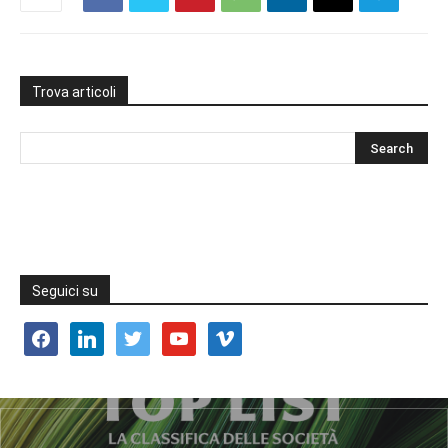
Trova articoli
Seguici su
facebook
linkedin
twitter
youtube
vimeo