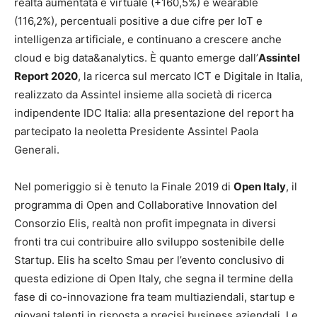
realtà aumentata e virtuale (+160,5%) e wearable
(116,2%), percentuali positive a due cifre per IoT e
intelligenza artificiale, e continuano a crescere anche
cloud e big data&analytics. È quanto emerge dall’
Assintel
Report 2020
, la ricerca sul mercato ICT e Digitale in Italia,
realizzato da Assintel insieme alla società di ricerca
indipendente IDC Italia: alla presentazione del report ha
partecipato la neoletta Presidente Assintel Paola
Generali.
Nel pomeriggio si è tenuto la Finale 2019 di
Open Italy
, il
programma di Open and Collaborative Innovation del
Consorzio Elis, realtà non profit impegnata in diversi
fronti tra cui contribuire allo sviluppo sostenibile delle
Startup. Elis ha scelto Smau per l’evento conclusivo di
questa edizione di Open Italy, che segna il termine della
fase di co-innovazione fra team multiaziendali, startup e
giovani talenti in risposta a precisi business aziendali. Le