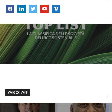
facebook
linkedin
twitter
youtube
vimeo
WEB COVER