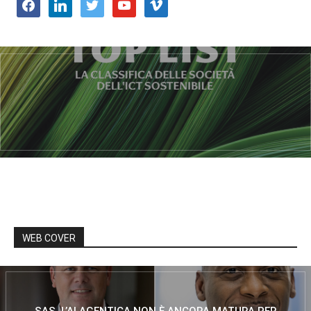
facebook
linkedin
twitter
youtube
vimeo
WEB COVER
SAS, L’AI AGENTICA NON È ANCORA MATURA PER