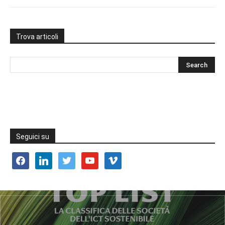
Trova articoli
Seguici su
facebook
linkedin
twitter
youtube
vimeo