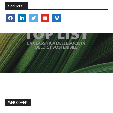
Seguici su
facebook
linkedin
twitter
youtube
vimeo
WEB COVER