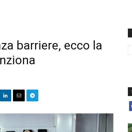
za barriere, ecco la
unziona
f