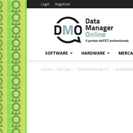
Login
Registrati
Data
Manager
Online
SOFTWARE
HARDWARE
MERC
Home
Mercato
Tavole Rotonde ICT
Sostenibil