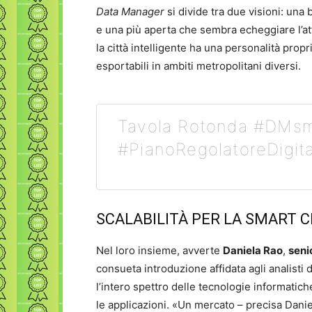
Data Manager
si divide tra due visioni: una 
e una più aperta che sembra echeggiare l’attu
la città intelligente ha una personalità prop
esportabili in ambiti metropolitani diversi.
Tavola Rotonda #DMsma
#PianoRegolatoreDigita
SCALABILITÀ PER LA SMART C
Nel loro insieme, avverte
Daniela Rao
,
seni
consueta introduzione affidata agli analisti 
l’intero spettro delle tecnologie informatic
le applicazioni. «Un mercato – precisa Danie