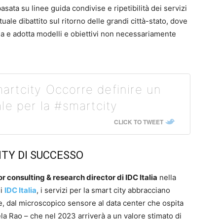
basata su linee guida condivise e ripetibilità dei servizi
ale dibattito sul ritorno delle grandi città-stato, dove
ria e adotta modelli e obiettivi non necessariamente
rtcity Occorre definire un
le per la #smartcity
CLICK TO TWEET
ITY DI SUCCESSO
or consulting & research director di IDC Italia
nella
di
IDC Italia
, i servizi per la smart city abbracciano
he, dal microscopico sensore al data center che ospita
la Rao – che nel 2023 arriverà a un valore stimato di