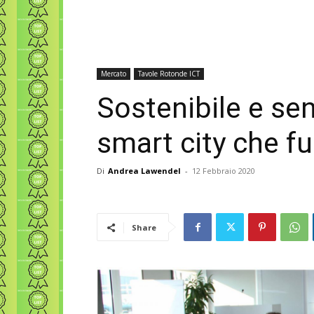
Mercato
Tavole Rotonde ICT
Sostenibile e sen
smart city che f
Di
Andrea Lawendel
-
12 Febbraio 2020
Share