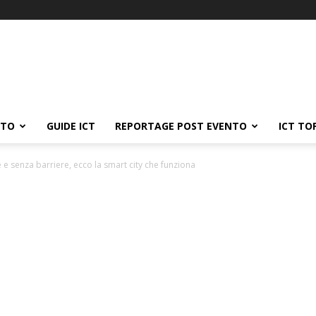
ATO
GUIDE ICT
REPORTAGE POST EVENTO
ICT TO
e e senza barriere, ecco la smart city che funziona