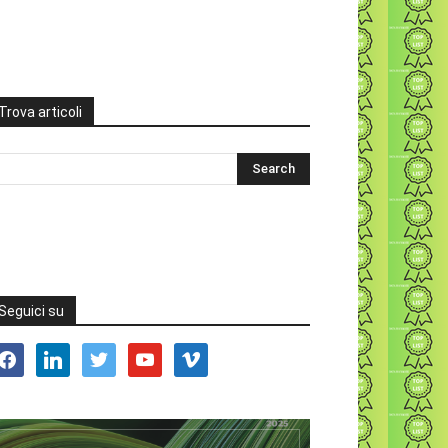
Trova articoli
Seguici su
acebook
linkedin
twitter
youtube
vimeo